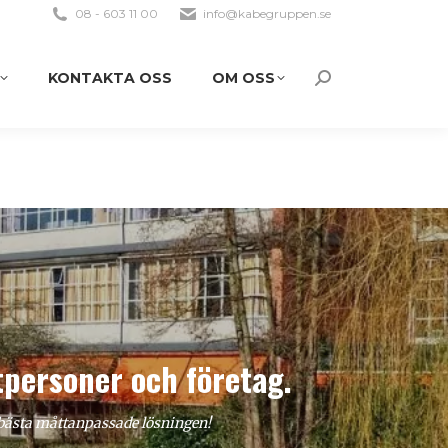
08 - 603 11 00
info@kabegruppen.se
KONTAKTA OSS
OM OSS
Search:
tpersoner och företag.
n bästa måttanpassade lösningen!