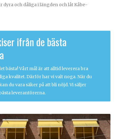
lir dyra och dåliga i längden och låt Kåbe-
iser ifrån de bästa
na
t bästa! Vårt mål är att alltid leverera bra
iga kvalitet. Därför har vi valt noga. När du
n du vara säker på att bli nöjd. Vi säljer
bästa leverantörerna.