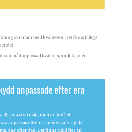
äckning samman med kvaliteten. Det finns billiga
seendet.
år du en måttanpassad kvalitetsprodukt, med
lskydd anpassade efter era
till sina yttermått, men är ändå ett
kan anpassas efter era behov, vare sig de
a, dag efter dag. Det finns alltid fler än