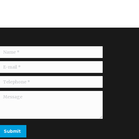
Name *
E-mail *
Telephone *
Message
Submit