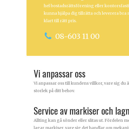
hel bostadsrättsförening eller kontorsfast
kunna hjälpa dig tillrätta och leverera bra
klart till rätt pris.
08-603 11 00
Vi anpassar oss
Vi anpassar oss till kundens villkor, vare sig du
storlek på ditt behov.
Service av markiser och lag
Allting kan gå sönder eller slitas ut. Fördelen m
lagar markiser, vare sig det handlar om mekanisk