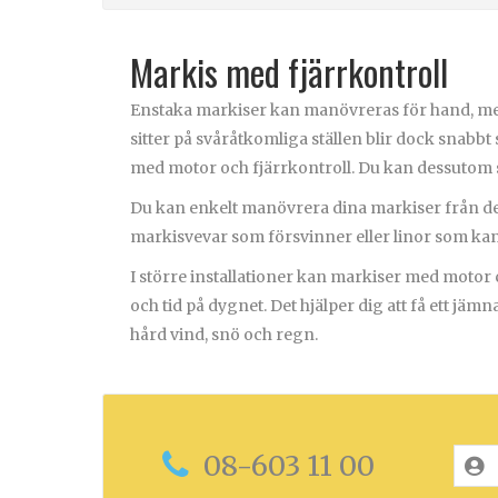
Markis med fjärrkontroll
Enstaka markiser kan manövreras för hand, med 
sitter på svåråtkomliga ställen blir dock snabbt 
med motor och fjärrkontroll. Du kan dessutom
Du kan enkelt manövrera dina markiser från den 
markisvevar som försvinner eller linor som kan 
I större installationer kan markiser med motor 
och tid på dygnet. Det hjälper dig att få ett j
hård vind, snö och regn.
08-603 11 00