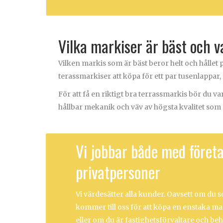
Vilka markiser är bäst och va
Vilken markis som är bäst beror helt och hållet
terassmarkiser att köpa för ett par tusenlappar,
För att få en riktigt bra terrassmarkis bör du 
hållbar mekanik och väv av högsta kvalitet som
Vi jobbar både med föret
privatpersoner
Vi värdesätter alla kunder. Oavsett om du
kommer till oss för att köpa en enstaka mar
eller om du är fastighetsförvaltare och beh