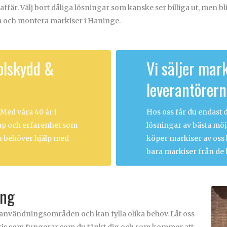
a affär. Välj bort dåliga lösningar som kanske ser billiga ut, men b
era och montera markiser i Haninge.
olskydd &
Vi säljer mark
leverantörer
Med våra 40 år i
Hos oss får du endast de
kap och erfarenhet som
lösningar av bästa möjl
 du behöver hjälp med
köper markiser av oss ka
bara markiser från de 
ing
a användningsområden och kan fylla olika behov. Låt oss