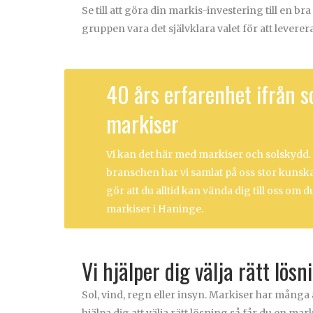
Se till att göra din markis-investering till en br
gruppen vara det självklara valet för att lever
40 års erfarenhet ifrån s
markiser
Vi kan det här med markiser och solskydd. 
branschen har vi samlat på oss stor kuns
gör att du alltid kan vända dig till oss om
markiser i Haninge.
Vi hjälper dig välja rätt lösn
Sol, vind, regn eller insyn. Markiser har mång