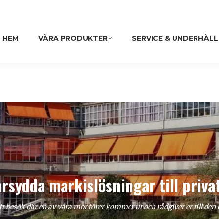
HEM
VÅRA PRODUKTER
SERVICE & UNDERHÅLL
rsydda markislösningar till priva
itt besök där en av våra montörer kommer ut och rådgiver er till de