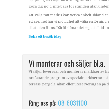
hjälpa dig att välja rätt lösning så får du en 
göra dig nöjd, inte bara för stunden utan under
Att
välja rätt markis kan verka enkelt. Ibland 
erfarenhet har vi möjlighet att välja en lösning 
till att den finns. Därför lönar det sig att alltid an
Boka ett besök idag!
Vi monterar och säljer bl.a.
Vi säljer, levererar och monterar markiser av tra
omfattande program av specialmarkiser som är
terrass, pergola, altan eller uteserveringen på 
Ring oss på:
08-6031100