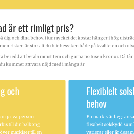
d är ett rimligt pris?
 på dig och dina behov. Hur mycket det kostar hänger i hög utstr
 men risken är stor att du blir besviken både på kvaliteten och ut
vara beredd att betala minst fem och gärna tio tusen kronor. Då f
 du kommer att vara nöjd med i många år.
ag och
Flexiblelt so
behov
 som privatperson
En markis är begränsad 
kis till din balkong
flexibelt solskydd som 
över markiser till en
varierar eller är desamm