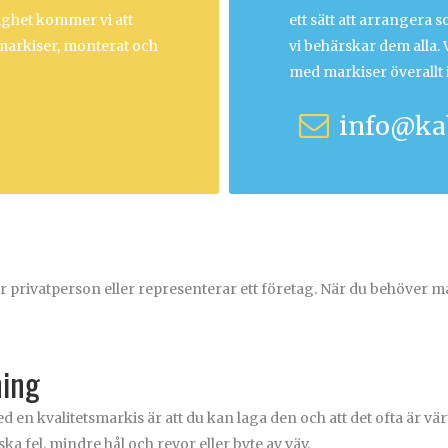
ighet kommer vi att
ett sätt att arrangera 
 markiser, monterat och
vi behärskar dem alla.
med markiser överallt 
info@ka
 är privatperson eller representerar ett företag. När du behöver ma
ning
ed en kvalitetsmarkis är att du kan laga den och att det ofta är vär
a fel, mindre hål och revor eller byte av väv.