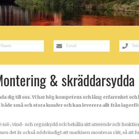
Montering & skräddarsydda 
a dig till oss. Vi har hög kompetens och lång erfarenhet och hj
l både små och stora kunder och kan leverera allt från lagerfö
 sol-, vind- och regnskydd och behålla sitt utseende och funktion u
men det är också nödvändigt att markisen monteras rätt, så att fun