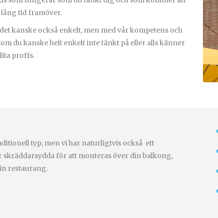
markis som fungerar som du tänkt dig och som kommer att
 lång tid framöver.
är det kanske också enkelt, men med vår kompetens och
som du kanske helt enkelt inte tänkt på eller alls känner
lita proffs.
ditionell typ, men vi har naturligtvis också
ett
 skräddarsydda för att monteras över din balkong,
din restaurang.